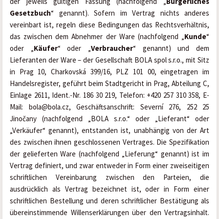
der jeweils gültigen Fassung (nachfolgend „
Bürgerliches 
Gesetzbuch
“ genannt). Sofern im Vertrag nichts anderes 
vereinbart ist, regeln diese Bedingungen das Rechtsverhältnis, 
das zwischen dem Abnehmer der Ware (nachfolgend „
Kunde
“ 
oder „
Käufer
“ oder „
Verbraucher
“ genannt) und dem 
Lieferanten der Ware – der Gesellschaft BOLA spol s.r.o., mit Sitz 
in Prag 10, Charkovská 399/16, PLZ 101 00, eingetragen im 
Handelsregister, geführt beim Stadtgericht in Prag, Abteilung C, 
Einlage 2611, Ident.-Nr. 186 30 219, Telefon: +420 257 310 358, E-
Mail: bola@bola.cz, Geschäftsanschrift: Severní 276, 252 25 
Jinočany (nachfolgend „BOLA s.r.o.“ oder „Lieferant“ oder 
„Verkäufer“ genannt), entstanden ist, unabhängig von der Art 
des zwischen ihnen geschlossenen Vertrages. Die Spezifikation 
der gelieferten Ware (nachfolgend „Lieferung“ genannt) ist im 
Vertrag definiert, und zwar entweder in Form einer zweiseitigen 
schriftlichen Vereinbarung zwischen den Parteien, die 
ausdrücklich als Vertrag bezeichnet ist, oder in Form einer 
schriftlichen Bestellung und deren schriftlicher Bestätigung als 
übereinstimmende Willenserklärungen über den Vertragsinhalt. 