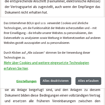
die entsprechende Anschrift (Faxnummer, elektronische Adresse) 
der Vertragspartei als zugestellt, auch wenn der Empfänger das 
Dokument nicht erhalten hat.
4. Die Anwendung der §§ 1726, 1728, 1729, § 1740 Absatz 3, § 1757 
Das Unternehmen BOLA spol s.r.o. verwendet Cookies und ähnliche
Technologien, um die Funktionalität der Website sicherzustellen und – mit
Absätze 2 und 3 sowie § 1950 des Bürgerlichen Gesetzbuches ist 
Ihrer Einwilligung – die Inhalte unserer Websites zu personalisieren, den
ausgeschlossen.
Datenverkehr zu analysieren sowie Werbung in Werbenetzwerken auf anderen
Websites gezielt auszuspielen und zu personalisieren.
5. Alle Streitigkeiten, die sich aus dem Vertrag oder im 
Zusammenhang mit ihm ergeben, werden zunächst im Bemühen 
Durch Klicken auf „Alle zulassen“ stimmen Sie der Verwendung dieser
um eine gütliche Einigung beigelegt. Kommt eine solche Einigung 
Technologien zu.
nicht zustande, wird der Streit vom zuständigen Gericht oder 
Mehr über Cookies und weitere eingesetzte Technologien
beispielsweise von der Tschechischen Handelsinspektion 
erfahren Sie hier
.
entschieden.
Alles deaktivieren
Alles erlauben
Einstellungen
6. Zusammen mit dem Dokument (Rechnung – Steuerbeleg), dem 
sie als Anlage beigefügt sind, und den Anlagen zu diesem 
Dokument bilden diese Bedingungen einen vollständigen Vertrag 
und ersetzen alle früheren Vereinbarungen zwischen den 