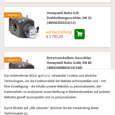
Honeywell Rabo G25
3 VARIANTE
Drehkolbengaszähler, DN 32
(405002503216/11)
auf Bestellung
€ 1 785,00
Rotationskolben-Gaszähler
2 VARIANTE
Honeywell Rabo G160, DN 80
(405016008016/10/160)
Das Unternehmen BOLA spol s.r.o. verwendet Cookies und ähnliche
auf Bestellung
Technologien, um die Funktionalität der Website sicherzustellen und – mit
€ 2 729,13
Ihrer Einwilligung – die Inhalte unserer Websites zu personalisieren, den
Datenverkehr zu analysieren sowie Werbung in Werbenetzwerken auf anderen
Websites gezielt auszuspielen und zu personalisieren.
Rotationskolben-Gaszähler
2 VARIANTE
Honeywell Rabo G100, DN 50
Durch Klicken auf „Alle zulassen“ stimmen Sie der Verwendung dieser
(405010005016/11)
Technologien zu.