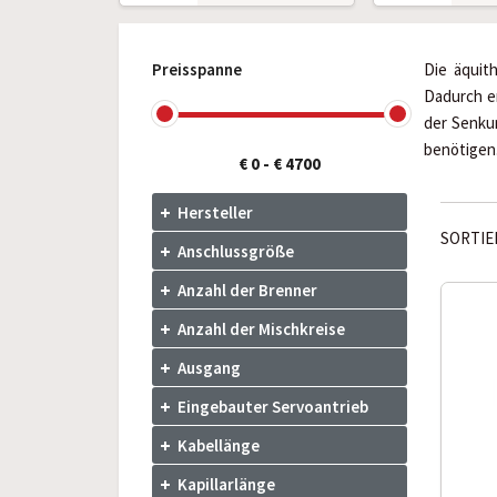
Preisspanne
Die äquit
Dadurch e
der Senkun
benötigen
€ 0
-
€ 4700
Hersteller
SORTIE
Anschlussgröße
Anzahl der Brenner
Anzahl der Mischkreise
Ausgang
Eingebauter Servoantrieb
Kabellänge
Kapillarlänge