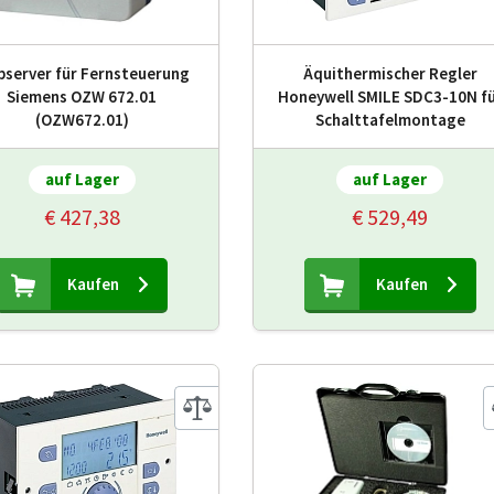
server für Fernsteuerung
Äquithermischer Regler
Siemens OZW 672.01
Honeywell SMILE SDC3-10N f
(OZW672.01)
Schalttafelmontage
auf Lager
auf Lager
€ 427,38
€ 529,49
Kaufen
Kaufen