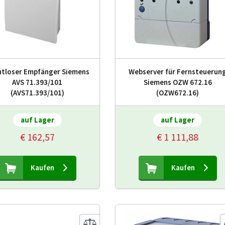
htloser Empfänger Siemens
Webserver für Fernsteuerun
AVS 71.393/101
Siemens OZW 672.16
(AVS71.393/101)
(OZW672.16)
auf Lager
auf Lager
€ 162,57
€ 1 111,88
Kaufen
Kaufen