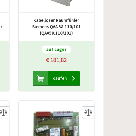
Kabelloser Raumfühler
ür
Siemens QAA 58.110/101
(QAA58.110/101)
auf Lager
€ 181,82
Kaufen