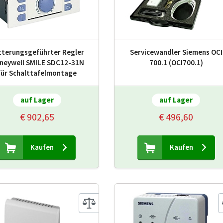
tterungsgeführter Regler
Servicewandler Siemens OCI
neywell SMILE SDC12-31N
700.1 (OCI700.1)
für Schalttafelmontage
auf Lager
auf Lager
€ 902,65
€ 496,60
Kaufen
Kaufen