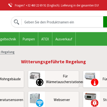
Fragen?
+32 460 22 69 91
(Englisch). Lieferung in der gesamten EU!
geltechnik
Pumpen
ATEX
Ausverkauf
e Regelung
Witterungsgeführte Regelung
Für
 Wohngebäude
Fü
Wärmetauscherstationen
eratursensoren
Webserver
St