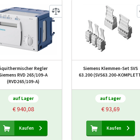
Äquithermischer Regler
Siemens Klemmen-Set SVS
Siemens RVD 265/109-A
63.200 (SVS63.200-KOMPLET
(RVD265/109-A)
auf Lager
auf Lager
€ 940,08
€ 93,69
Kaufen
Kaufen