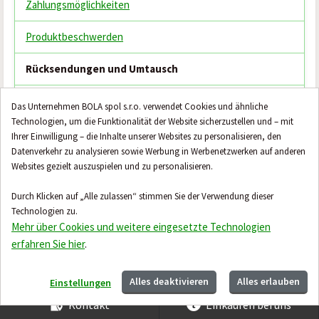
Zahlungsmöglichkeiten
Produktbeschwerden
Rücksendungen und Umtausch
Rücksendungen und Reklamationen - Formular
Das Unternehmen BOLA spol s.r.o. verwendet Cookies und ähnliche
Technologien, um die Funktionalität der Website sicherzustellen und – mit
Verarbeitung personenbezogener Daten
Ihrer Einwilligung – die Inhalte unserer Websites zu personalisieren, den
Datenverkehr zu analysieren sowie Werbung in Werbenetzwerken auf anderen
Kontaktieren Sie uns
Websites gezielt auszuspielen und zu personalisieren.
Durch Klicken auf „Alle zulassen“ stimmen Sie der Verwendung dieser
Hilfe & Beratung
Technologien zu.
Mehr über Cookies und weitere eingesetzte Technologien
Allgemeine Geschäftsbedingungen
erfahren Sie hier
.
Alles deaktivieren
Alles erlauben
Einstellungen
Kontakt
Einkaufen bei uns