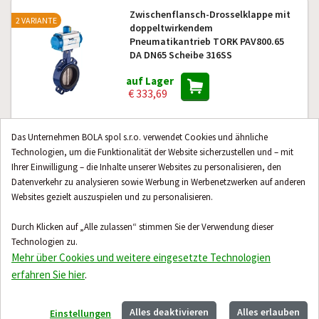
Zwischenflansch-Drosselklappe mit
2 VARIANTE
doppeltwirkendem
Pneumatikantrieb TORK PAV800.65
DA DN65 Scheibe 316SS
auf Lager
€ 333,69
Das Unternehmen BOLA spol s.r.o. verwendet Cookies und ähnliche
Technologien, um die Funktionalität der Website sicherzustellen und – mit
Zwischenflansch-Drosselklappe
ohne Hebel TORK KV.W121.100 DN100
Ihrer Einwilligung – die Inhalte unserer Websites zu personalisieren, den
Scheibe 316SS
Datenverkehr zu analysieren sowie Werbung in Werbenetzwerken auf anderen
Websites gezielt auszuspielen und zu personalisieren.
auf Lager
€ 98,76
Durch Klicken auf „Alle zulassen“ stimmen Sie der Verwendung dieser
Technologien zu.
Mehr über Cookies und weitere eingesetzte Technologien
erfahren Sie hier
.
Weitere 24 Produkte
Alles deaktivieren
Alles erlauben
Einstellungen