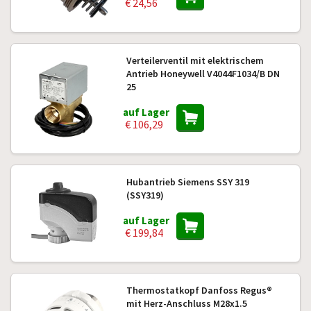
€ 24,56
Verteilerventil mit elektrischem
Antrieb Honeywell V4044F1034/B DN
25
auf Lager
€ 106,29
Hubantrieb Siemens SSY 319
(SSY319)
auf Lager
€ 199,84
Thermostatkopf Danfoss Regus®
mit Herz-Anschluss M28x1.5