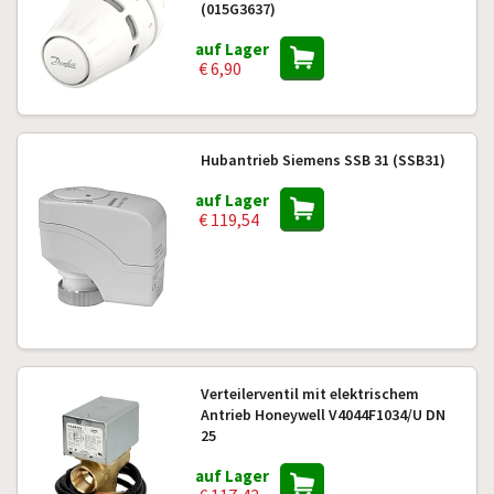
(015G3637)
auf Lager
€ 6,90
Hubantrieb Siemens SSB 31 (SSB31)
auf Lager
€ 119,54
Verteilerventil mit elektrischem
Antrieb Honeywell V4044F1034/U DN
25
auf Lager