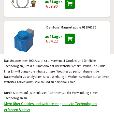
auf Lager
€ 69,90
Danfoss Magnetspule 018F6176
auf Lager
€ 34,22
Das Unternehmen BOLA spol s.r.o. verwendet Cookies und ähnliche
Technologien, um die Funktionalität der Website sicherzustellen und – mit
Membran-Druckminderer mit
Ihrer Einwilligung – die Inhalte unserer Websites zu personalisieren, den
Manometer Honeywell D06F-3/4AM
Datenverkehr zu analysieren sowie Werbung in Werbenetzwerken auf anderen
DN 20
Websites gezielt auszuspielen und zu personalisieren.
auf Lager
Durch Klicken auf „Alle zulassen“ stimmen Sie der Verwendung dieser
€ 77,80
Technologien zu.
Mehr über Cookies und weitere eingesetzte Technologien
erfahren Sie hier
.