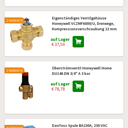
Eigenständiges Ventilgehäuse
2 VARIANTE
Honeywell VCZMF6000/U, Dreiwege,
Kompressionsverschraubung 22 mm
auf Lager
€ 37,59
Überströmventil Honeywell Home
2 VARIANTE
DU146 DN 3/4" A 3 bar
auf Lager
€ 78,78
Danfoss Spule BA230A, 230 VAC
3 VARIANTE