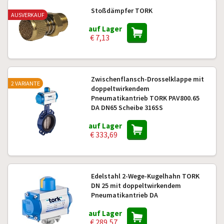
Stoßdämpfer TORK
AUSVERKAUF
auf Lager
€ 7,13
Zwischenflansch-Drosselklappe mit
2 VARIANTE
doppeltwirkendem
Pneumatikantrieb TORK PAV800.65
DA DN65 Scheibe 316SS
auf Lager
€ 333,69
Edelstahl 2-Wege-Kugelhahn TORK
DN 25 mit doppeltwirkendem
Pneumatikantrieb DA
auf Lager
€ 289,57