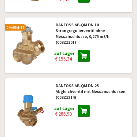
DANFOSS AB-QM DN 10
2 VARIANTE
Strangregulierventil ohne
Messanschlüsse, 0,275 m3/h
(003Z1201)
auf Lager
€ 155,34
DANFOSS AB-QM DN 25
Abgleichventil mit Messanschlüssen
(003Z1214)
auf Lager
€ 286,90