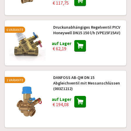
€ 117,75
Druckunabhängiges Regelventil PICV
6 VARIANTE
Honeywell DN15 150 l/h (VPE15F15AV)
auf Lager
€ 62,19
DANFOSS AB-QM DN 15
1 VARIANTE
Abgleichventil mit Messanschlüssen
(003Z1212)
auf Lager
€ 194,08