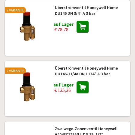
Überströmventil Honeywell Home
2 VARIANTE
DU146 DN 3/4" A 3 bar
auf Lager
€ 78,78
Überströmventil Honeywell Home
2 VARIANTE
DU146-11/4A DN 1 1/4" A 3 bar
auf Lager
€ 135,36
Zweiwege-Zonenventil Honeywell
V4043C1255/U, DN 15, 1/2"