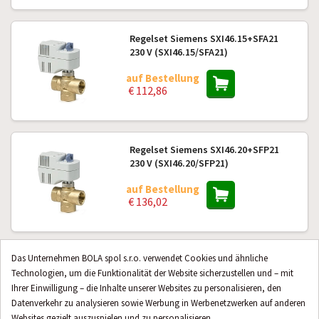
Regelset Siemens SXI46.15+SFA21
230 V (SXI46.15/SFA21)
auf Bestellung
€ 112,86
Regelset Siemens SXI46.20+SFP21
230 V (SXI46.20/SFP21)
auf Bestellung
€ 136,02
Das Unternehmen BOLA spol s.r.o. verwendet Cookies und ähnliche
Mischset Siemens SXP 45.10-1 mit
3 VARIANTE
Technologien, um die Funktionalität der Website sicherzustellen und – mit
Antrieb SSB31 230VAC (SXP45.10-
1/230)
Ihrer Einwilligung – die Inhalte unserer Websites zu personalisieren, den
Datenverkehr zu analysieren sowie Werbung in Werbenetzwerken auf anderen
auf Bestellung
Websites gezielt auszuspielen und zu personalisieren.