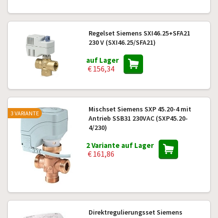
Regelset Siemens SXI46.25+SFA21
230 V (SXI46.25/SFA21)
auf Lager
€ 156,34
Mischset Siemens SXP 45.20-4 mit
3 VARIANTE
Antrieb SSB31 230VAC (SXP45.20-
4/230)
2 Variante auf Lager
€ 161,86
Direktregulierungsset Siemens