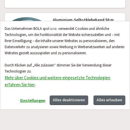
Aluminium-Selbstklebeband 50 m
Das Unternehmen BOLA spol s.r.o. verwendet Cookies und ähnliche
auf Lager
Technologien, um die Funktionalität der Website sicherzustellen und – mit
€ 15,49
Ihrer Einwilligung – die Inhalte unserer Websites zu personalisieren, den
Datenverkehr zu analysieren sowie Werbung in Werbenetzwerken auf anderen
Websites gezielt auszuspielen und zu personalisieren.
Durch Klicken auf „Alle zulassen“ stimmen Sie der Verwendung dieser
Kontakt
Einkaufen bei uns
Technologien zu.
Mehr über Cookies und weitere eingesetzte Technologien
Hilfe & Beratung
erfahren Sie hier
.
Alles deaktivieren
Alles erlauben
Einstellungen